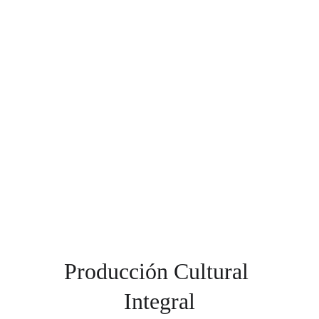
TODA LA 
CIUDADANÍA
Producción de eventos culturales 
accesibles y significativos.
Colabora
Producción Cultural 
Integral